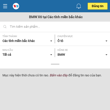
Đăng tin
BMW X6 tại Các tỉnh miền bắc khác
TỈNH THÀNH
CHUYÊN MỤC
Các tỉnh miền bắc khác
Ô tô
NHU CẦU
HÃNG XE
Tất cả
BMW
DÒNG XE
NĂM SẢN XUẤT
X6
Tất cả
Mục này hiện thời chưa có tin rao.
Bấm vào đây
để đăng tin rao của bạn.
GIÁ XE
XUẤT XỨ
Tất cả
Tất cả
HỘP SỐ
Tất cả