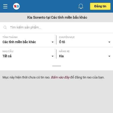
Đăng tin
Kia Sorento tại Các tỉnh miền bắc khác
TỈNH THÀNH
CHUYÊN MỤC
Các tỉnh miền bắc khác
Ô tô
NHU CẦU
HÃNG XE
Tất cả
Kia
DÒNG XE
NĂM SẢN XUẤT
Sorento
Tất cả
Mục này hiện thời chưa có tin rao.
Bấm vào đây
để đăng tin rao của bạn.
GIÁ XE
XUẤT XỨ
Tất cả
Tất cả
HỘP SỐ
Tất cả