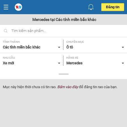
Đăng tin
Mercedes tại Các tỉnh miền bắc khác
TỈNH THÀNH
CHUYÊN MỤC
Các tỉnh miền bắc khác
Ô tô
NHU CẦU
HÃNG XE
Xe mới
Mercedes
DÒNG XE
NĂM SẢN XUẤT
Tất cả
Tất cả
Mục này hiện thời chưa có tin rao.
Bấm vào đây
để đăng tin rao của bạn.
GIÁ XE
XUẤT XỨ
Tất cả
Tất cả
HỘP SỐ
Tất cả