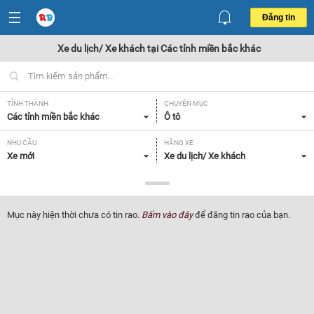
Đăng tin
Xe du lịch/ Xe khách tại Các tỉnh miền bắc khác
TỈNH THÀNH
CHUYÊN MỤC
Các tỉnh miền bắc khác
Ô tô
NHU CẦU
HÃNG XE
Xe mới
Xe du lịch/ Xe khách
DÒNG XE
NĂM SẢN XUẤT
Tất cả
Tất cả
Mục này hiện thời chưa có tin rao.
Bấm vào đây
để đăng tin rao của bạn.
GIÁ XE
XUẤT XỨ
Tất cả
Tất cả
HỘP SỐ
Tất cả