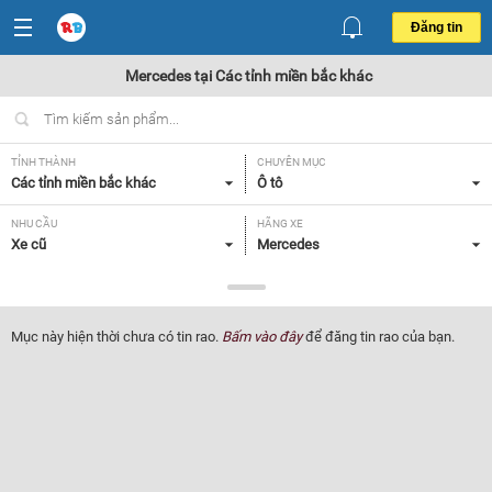
Đăng tin
Mercedes tại Các tỉnh miền bắc khác
TỈNH THÀNH
CHUYÊN MỤC
Các tỉnh miền bắc khác
Ô tô
NHU CẦU
HÃNG XE
Xe cũ
Mercedes
DÒNG XE
NĂM SẢN XUẤT
Tất cả
Tất cả
Mục này hiện thời chưa có tin rao.
Bấm vào đây
để đăng tin rao của bạn.
GIÁ XE
XUẤT XỨ
Tất cả
Tất cả
HỘP SỐ
Tất cả