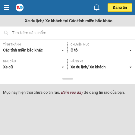
Đăng tin
Xe du lịch/ Xe khách tại Các tỉnh miền bắc khác
TỈNH THÀNH
CHUYÊN MỤC
Các tỉnh miền bắc khác
Ô tô
NHU CẦU
HÃNG XE
Xe cũ
Xe du lịch/ Xe khách
DÒNG XE
NĂM SẢN XUẤT
Tất cả
Tất cả
Mục này hiện thời chưa có tin rao.
Bấm vào đây
để đăng tin rao của bạn.
GIÁ XE
XUẤT XỨ
Tất cả
Tất cả
HỘP SỐ
Tất cả