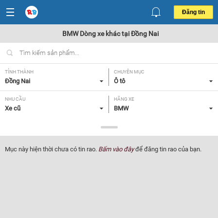
Đăng tin
BMW Dòng xe khác tại Đồng Nai
TỈNH THÀNH
CHUYÊN MỤC
Đồng Nai
Ô tô
NHU CẦU
HÃNG XE
Xe cũ
BMW
DÒNG XE
NĂM SẢN XUẤT
Dòng xe khác
Tất cả
Mục này hiện thời chưa có tin rao.
Bấm vào đây
để đăng tin rao của bạn.
GIÁ XE
XUẤT XỨ
Tất cả
Tất cả
HỘP SỐ
Tất cả