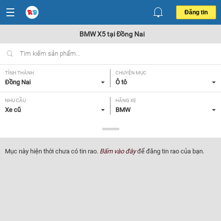
Đăng tin
BMW X5 tại Đồng Nai
TỈNH THÀNH
CHUYÊN MỤC
Đồng Nai
Ô tô
NHU CẦU
HÃNG XE
Xe cũ
BMW
DÒNG XE
NĂM SẢN XUẤT
X5
Tất cả
Mục này hiện thời chưa có tin rao.
Bấm vào đây
để đăng tin rao của bạn.
GIÁ XE
XUẤT XỨ
Tất cả
Tất cả
HỘP SỐ
Tất cả