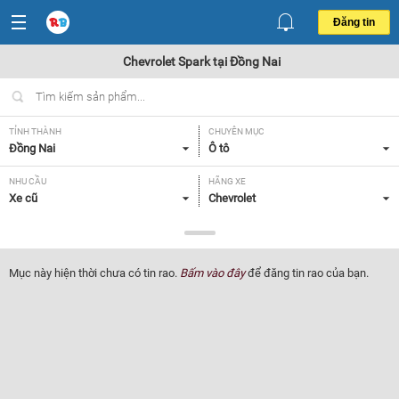
Đăng tin
Chevrolet Spark tại Đồng Nai
TỈNH THÀNH
CHUYÊN MỤC
Đồng Nai
Ô tô
NHU CẦU
HÃNG XE
Xe cũ
Chevrolet
DÒNG XE
NĂM SẢN XUẤT
Spark
Tất cả
Mục này hiện thời chưa có tin rao.
Bấm vào đây
để đăng tin rao của bạn.
GIÁ XE
XUẤT XỨ
Tất cả
Tất cả
HỘP SỐ
Tất cả