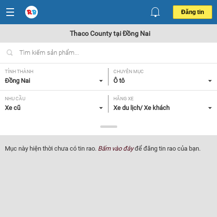
Đăng tin
Thaco County tại Đồng Nai
TỈNH THÀNH
CHUYÊN MỤC
Đồng Nai
Ô tô
NHU CẦU
HÃNG XE
Xe cũ
Xe du lịch/ Xe khách
DÒNG XE
NĂM SẢN XUẤT
Thaco County
Tất cả
Mục này hiện thời chưa có tin rao.
Bấm vào đây
để đăng tin rao của bạn.
GIÁ XE
XUẤT XỨ
Tất cả
Tất cả
HỘP SỐ
Tất cả