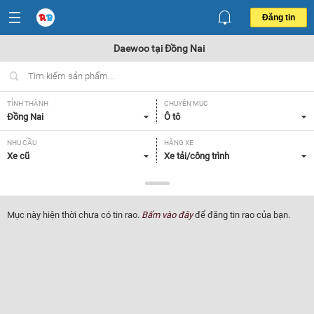
Đăng tin
Daewoo tại Đồng Nai
TỈNH THÀNH
CHUYÊN MỤC
Đồng Nai
Ô tô
NHU CẦU
HÃNG XE
Xe cũ
Xe tải/công trình
DÒNG XE
NĂM SẢN XUẤT
Daewoo
Tất cả
Mục này hiện thời chưa có tin rao.
Bấm vào đây
để đăng tin rao của bạn.
GIÁ XE
XUẤT XỨ
Tất cả
Tất cả
HỘP SỐ
Tất cả