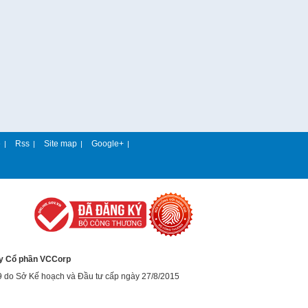
e
Rss
Site map
Google+
|
|
|
|
y Cổ phần VCCorp
9 do Sở Kế hoạch và Đầu tư cấp ngày 27/8/2015