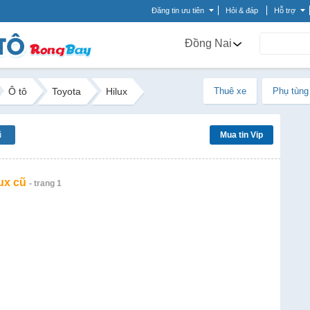
Đăng tin ưu tiên
Hỏi & đáp
Hỗ trợ
Đồng Nai
Ô tô
Toyota
Hilux
Thuê xe
Phụ tùng
ũ
Mua tin Vip
ux cũ
- trang 1