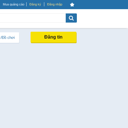
Mua quảng cáo
Đăng ký
Đăng nhập
Đăng tin
 /Đồ chơi