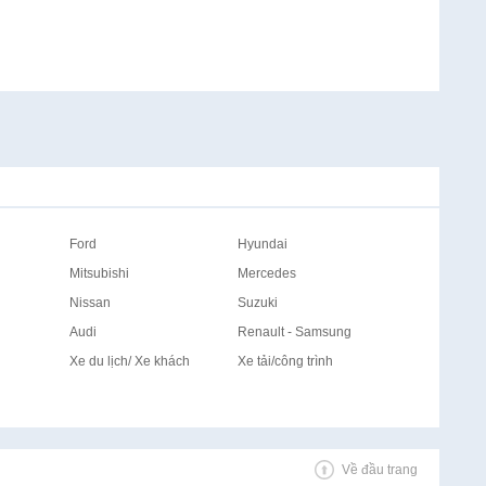
Ford
Hyundai
Mitsubishi
Mercedes
Nissan
Suzuki
Audi
Renault - Samsung
Xe du lịch/ Xe khách
Xe tải/công trình
Về đầu trang