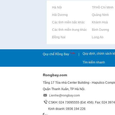
Rao vặt tại Hà Nội
Rao vặt tại TP.Hồ Chí Minh
Rao vặt tại Hải Dương
Rao vặt tại Quảng Ninh
Rao vặt tại Các tỉnh miền bắc khác
Rao vặt tại Khánh Hoà
Rao vặt tại Các tỉnh miền trung khác
Rao vặt tại Bình Dương
Rao vặt tại Đồng Nai
Rao vặt tại Long An
New
Quy định, chính sách k
Quy chế Rồng Bay
|
Tìm kiếm nhanh
Rongbay.com
Tầng 17 Tòa nhà Center Building - Hapulico Comp
Quận Thanh Xuân, TP Hà Nội.
Lienhe@rongbay.com
CSKH: 024 73095555 (Ext: 456). Fax: 024 397
Kinh doanh: 0936 194 226