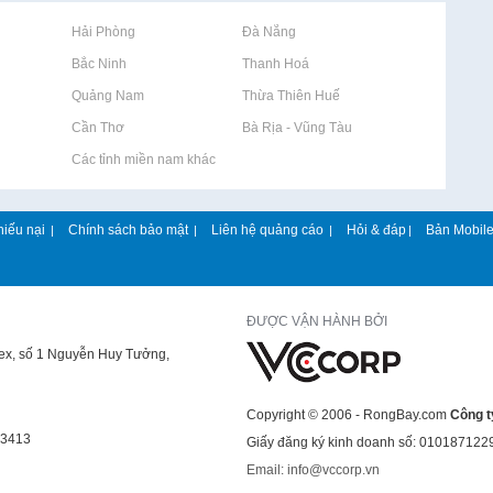
Rao vặt tại Hải Phòng
Rao vặt tại Đà Nẵng
Rao vặt tại Bắc Ninh
Rao vặt tại Thanh Hoá
Rao vặt tại Quảng Nam
Rao vặt tại Thừa Thiên Huế
Rao vặt tại Cần Thơ
Rao vặt tại Bà Rịa - Vũng Tàu
Rao vặt tại Các tỉnh miền nam khác
hiếu nại
Chính sách bảo mật
Liên hệ quảng cáo
Hỏi & đáp
Bản Mobil
|
|
|
|
ĐƯỢC VẬN HÀNH BỞI
lex, số 1 Nguyễn Huy Tưởng,
Copyright © 2006 - RongBay.com
Công t
43413
Giấy đăng ký kinh doanh số: 010187122
Email: info@vccorp.vn