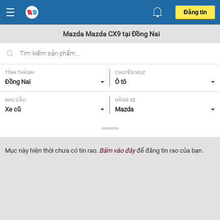
Đăng tin
Mazda Mazda CX9 tại Đồng Nai
TỈNH THÀNH
CHUYÊN MỤC
Đồng Nai
Ô tô
NHU CẦU
HÃNG XE
Xe cũ
Mazda
DÒNG XE
NĂM SẢN XUẤT
Mazda CX9
Tất cả
Mục này hiện thời chưa có tin rao.
Bấm vào đây
để đăng tin rao của bạn.
GIÁ XE
XUẤT XỨ
Tất cả
Tất cả
HỘP SỐ
Tất cả