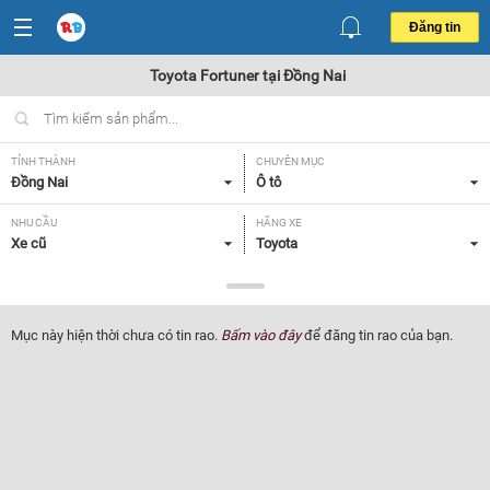
Đăng tin
Toyota Fortuner tại Đồng Nai
TỈNH THÀNH
CHUYÊN MỤC
Đồng Nai
Ô tô
NHU CẦU
HÃNG XE
Xe cũ
Toyota
DÒNG XE
NĂM SẢN XUẤT
Fortuner
Tất cả
Mục này hiện thời chưa có tin rao.
Bấm vào đây
để đăng tin rao của bạn.
GIÁ XE
XUẤT XỨ
Tất cả
Tất cả
HỘP SỐ
Tất cả