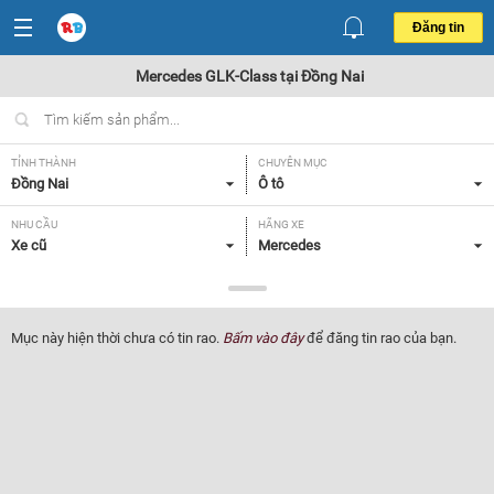
Đăng tin
Mercedes GLK-Class tại Đồng Nai
TỈNH THÀNH
CHUYÊN MỤC
Đồng Nai
Ô tô
NHU CẦU
HÃNG XE
Xe cũ
Mercedes
DÒNG XE
NĂM SẢN XUẤT
GLK-Class
Tất cả
Mục này hiện thời chưa có tin rao.
Bấm vào đây
để đăng tin rao của bạn.
GIÁ XE
XUẤT XỨ
Tất cả
Tất cả
HỘP SỐ
Tất cả