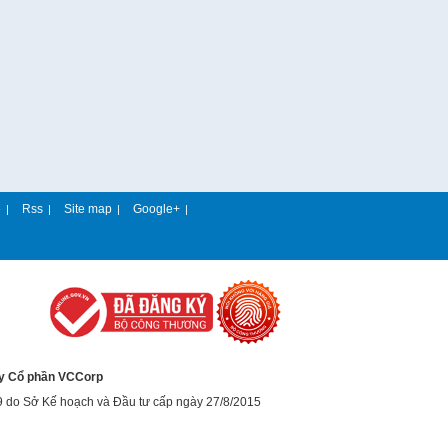
e
Rss
Site map
Google+
|
|
|
|
y Cổ phần VCCorp
9 do Sở Kế hoạch và Đầu tư cấp ngày 27/8/2015