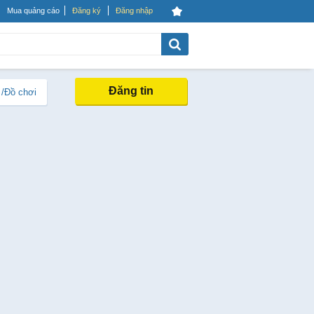
Mua quảng cáo
Đăng ký
Đăng nhập
Đăng tin
 /Đồ chơi