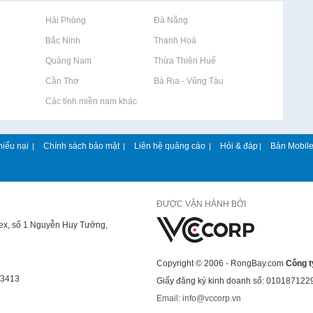
Rao vặt tại Hải Phòng
Rao vặt tại Đà Nẵng
Rao vặt tại Bắc Ninh
Rao vặt tại Thanh Hoá
Rao vặt tại Quảng Nam
Rao vặt tại Thừa Thiên Huế
Rao vặt tại Cần Thơ
Rao vặt tại Bà Rịa - Vũng Tàu
Rao vặt tại Các tỉnh miền nam khác
hiếu nại
Chính sách bảo mật
Liên hệ quảng cáo
Hỏi & đáp
Bản Mobil
|
|
|
|
ĐƯỢC VẬN HÀNH BỞI
lex, số 1 Nguyễn Huy Tưởng,
Copyright © 2006 - RongBay.com
Công t
43413
Giấy đăng ký kinh doanh số: 010187122
Email: info@vccorp.vn