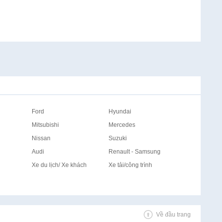
Ford
Hyundai
Mitsubishi
Mercedes
Nissan
Suzuki
Audi
Renault - Samsung
Xe du lịch/ Xe khách
Xe tải/công trình
Về đầu trang