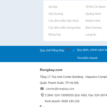
Rao vặt tại Hà Nội
Rao vặt tại TP.Hồ Chí Minh
Rao vặt tại Hải Dương
Rao vặt tại Quảng Ninh
Rao vặt tại Các tỉnh miền bắc khác
Rao vặt tại Khánh Hoà
Rao vặt tại Các tỉnh miền trung khác
Rao vặt tại Bình Dương
Rao vặt tại Đồng Nai
Rao vặt tại Long An
New
Quy định, chính sách k
Quy chế Rồng Bay
|
Tìm kiếm nhanh
Rongbay.com
Tầng 17 Tòa nhà Center Building - Hapulico Comp
Quận Thanh Xuân, TP Hà Nội.
Lienhe@rongbay.com
CSKH: 024 73095555 (Ext: 456). Fax: 024 397
Kinh doanh: 0936 194 226