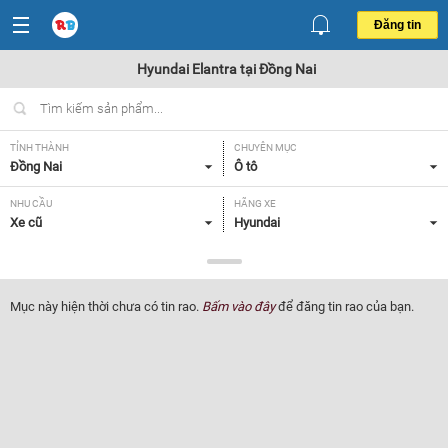
Đăng tin
Hyundai Elantra tại Đồng Nai
TỈNH THÀNH
CHUYÊN MỤC
Đồng Nai
Ô tô
NHU CẦU
HÃNG XE
Xe cũ
Hyundai
DÒNG XE
NĂM SẢN XUẤT
Elantra
Tất cả
Mục này hiện thời chưa có tin rao.
Bấm vào đây
để đăng tin rao của bạn.
GIÁ XE
XUẤT XỨ
Tất cả
Tất cả
HỘP SỐ
Tất cả