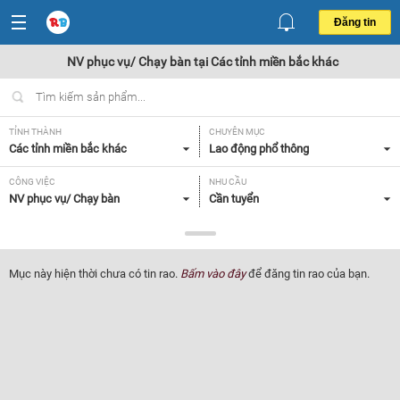
Đăng tin
NV phục vụ/ Chạy bàn tại Các tỉnh miền bắc khác
TỈNH THÀNH
CHUYÊN MỤC
Các tỉnh miền bắc khác
Lao động phổ thông
CÔNG VIỆC
NHU CẦU
NV phục vụ/ Chạy bàn
Cần tuyển
LOẠI HÌNH
Tất cả
Mục này hiện thời chưa có tin rao.
Bấm vào đây
để đăng tin rao của bạn.
Lọc