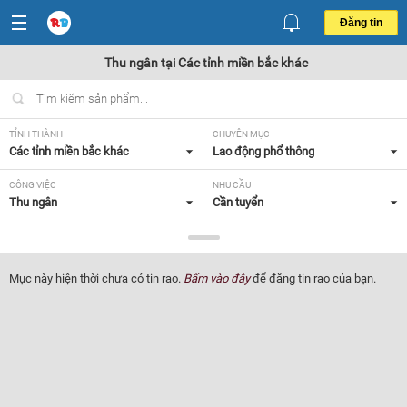
Đăng tin
Thu ngân tại Các tỉnh miền bắc khác
TỈNH THÀNH
CHUYÊN MỤC
Các tỉnh miền bắc khác
Lao động phổ thông
CÔNG VIỆC
NHU CẦU
Thu ngân
Cần tuyển
LOẠI HÌNH
Tất cả
Mục này hiện thời chưa có tin rao.
Bấm vào đây
để đăng tin rao của bạn.
Lọc