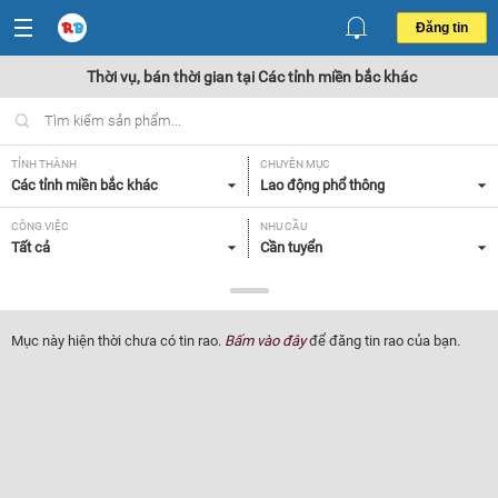
Đăng tin
Thời vụ, bán thời gian tại Các tỉnh miền bắc khác
TỈNH THÀNH
CHUYÊN MỤC
Các tỉnh miền bắc khác
Lao động phổ thông
CÔNG VIỆC
NHU CẦU
Tất cả
Cần tuyển
LOẠI HÌNH
Tất cả
Mục này hiện thời chưa có tin rao.
Bấm vào đây
để đăng tin rao của bạn.
Lọc