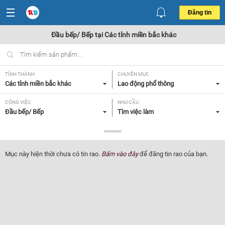
Đăng tin
Đầu bếp/ Bếp tại Các tỉnh miền bắc khác
TỈNH THÀNH
CHUYÊN MỤC
Các tỉnh miền bắc khác
Lao động phổ thông
CÔNG VIỆC
NHU CẦU
Đầu bếp/ Bếp
Tìm việc làm
LOẠI HÌNH
Tất cả
Mục này hiện thời chưa có tin rao.
Bấm vào đây
để đăng tin rao của bạn.
Lọc