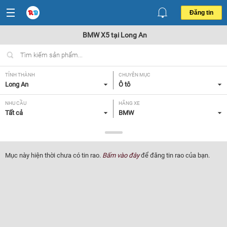
Đăng tin
BMW X5 tại Long An
TỈNH THÀNH
CHUYÊN MỤC
Long An
Ô tô
NHU CẦU
HÃNG XE
Tất cả
BMW
DÒNG XE
NĂM SẢN XUẤT
X5
Tất cả
Mục này hiện thời chưa có tin rao.
Bấm vào đây
để đăng tin rao của bạn.
GIÁ XE
XUẤT XỨ
Tất cả
Tất cả
HỘP SỐ
Tất cả