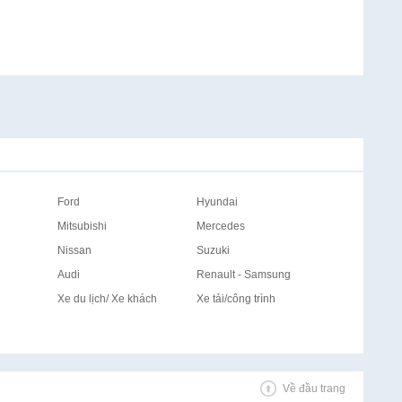
Ford
Hyundai
Mitsubishi
Mercedes
Nissan
Suzuki
Audi
Renault - Samsung
Xe du lịch/ Xe khách
Xe tải/công trình
Về đầu trang