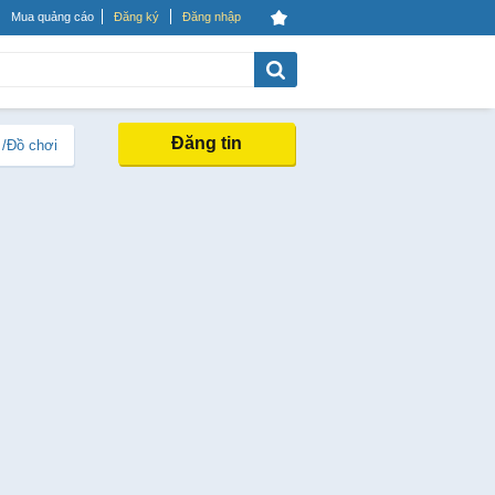
Mua quảng cáo
Đăng ký
Đăng nhập
Đăng tin
 /Đồ chơi