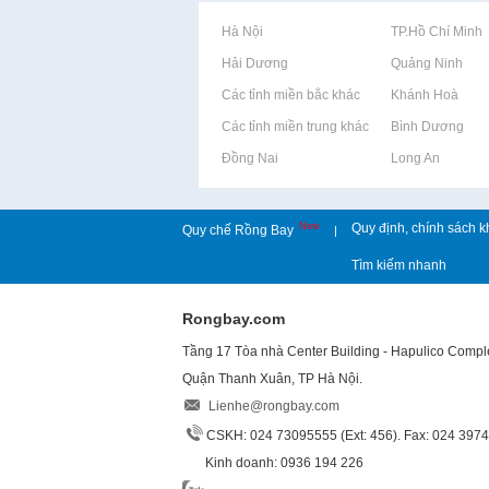
Rao vặt tại Hà Nội
Rao vặt tại TP.Hồ Chí Minh
Rao vặt tại Hải Dương
Rao vặt tại Quảng Ninh
Rao vặt tại Các tỉnh miền bắc khác
Rao vặt tại Khánh Hoà
Rao vặt tại Các tỉnh miền trung khác
Rao vặt tại Bình Dương
Rao vặt tại Đồng Nai
Rao vặt tại Long An
New
Quy định, chính sách k
Quy chế Rồng Bay
|
Tìm kiếm nhanh
Rongbay.com
Tầng 17 Tòa nhà Center Building - Hapulico Comp
Quận Thanh Xuân, TP Hà Nội.
Lienhe@rongbay.com
CSKH: 024 73095555 (Ext: 456). Fax: 024 397
Kinh doanh: 0936 194 226