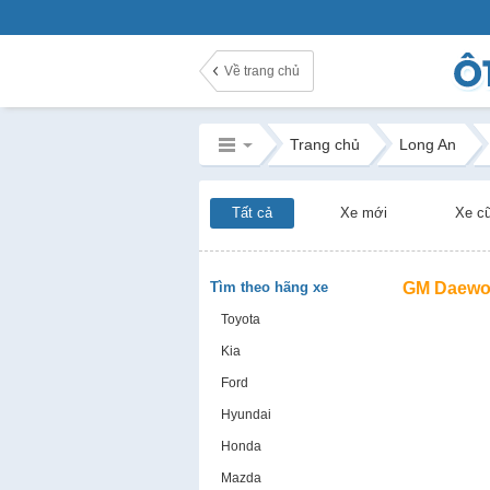
Về trang chủ
Trang chủ
Long An
Tất cả
Xe mới
Xe c
Tìm theo hãng xe
GM Daewoo
Toyota
Kia
Ford
Hyundai
Honda
Mazda