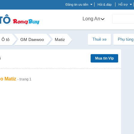
Đăng tin ưu tiên
Hỏi & đáp
Hỗ trợ
Long An
Ô tô
GM Daewoo
Matiz
Thuê xe
Phụ tùng
ũ
Mua tin Vip
 Matiz
- trang 1