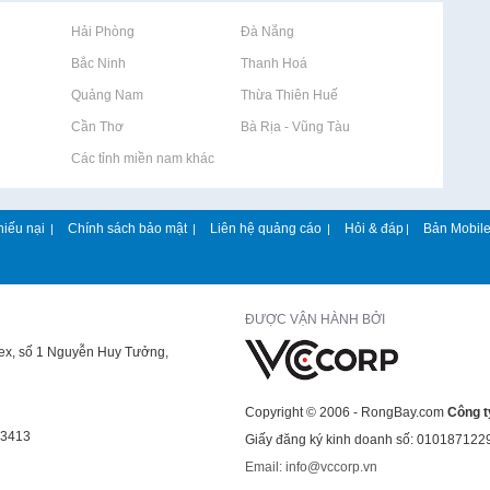
Rao vặt tại Hải Phòng
Rao vặt tại Đà Nẵng
Rao vặt tại Bắc Ninh
Rao vặt tại Thanh Hoá
Rao vặt tại Quảng Nam
Rao vặt tại Thừa Thiên Huế
Rao vặt tại Cần Thơ
Rao vặt tại Bà Rịa - Vũng Tàu
Rao vặt tại Các tỉnh miền nam khác
hiếu nại
Chính sách bảo mật
Liên hệ quảng cáo
Hỏi & đáp
Bản Mobil
|
|
|
|
ĐƯỢC VẬN HÀNH BỞI
lex, số 1 Nguyễn Huy Tưởng,
Copyright © 2006 - RongBay.com
Công t
43413
Giấy đăng ký kinh doanh số: 010187122
Email: info@vccorp.vn