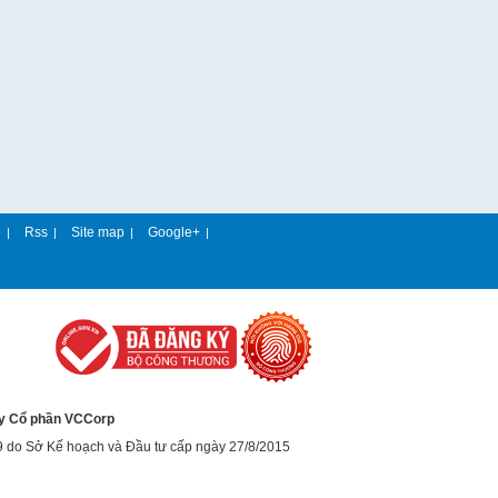
e
Rss
Site map
Google+
|
|
|
|
y Cổ phần VCCorp
9 do Sở Kế hoạch và Đầu tư cấp ngày 27/8/2015