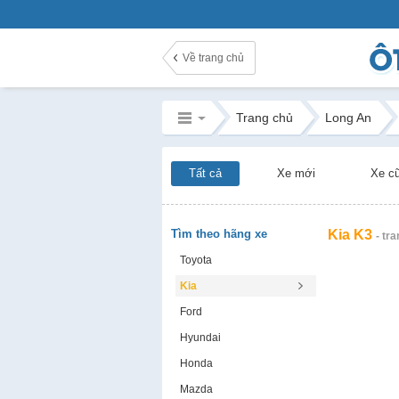
Về trang chủ
Trang chủ
Long An
Tất cả
Xe mới
Xe c
Tìm theo hãng xe
Kia K3
- tra
Toyota
Kia
Ford
Hyundai
Honda
Mazda