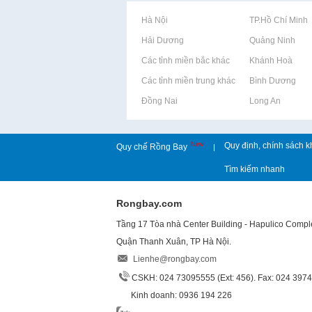
Rao vặt tại Hà Nội
Rao vặt tại TP.Hồ Chí Minh
Rao vặt tại Hải Dương
Rao vặt tại Quảng Ninh
Rao vặt tại Các tỉnh miền bắc khác
Rao vặt tại Khánh Hoà
Rao vặt tại Các tỉnh miền trung khác
Rao vặt tại Bình Dương
Rao vặt tại Đồng Nai
Rao vặt tại Long An
New
Quy định, chính sách k
Quy chế Rồng Bay
|
Tìm kiếm nhanh
Rongbay.com
Tầng 17 Tòa nhà Center Building - Hapulico Comp
Quận Thanh Xuân, TP Hà Nội.
Lienhe@rongbay.com
CSKH: 024 73095555 (Ext: 456). Fax: 024 397
Kinh doanh: 0936 194 226