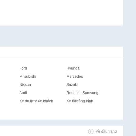
Ford
Hyundai
Mitsubishi
Mercedes
Nissan
Suzuki
Audi
Renault - Samsung
Xe du lịch/ Xe khách
Xe tải/công trình
Về đầu trang