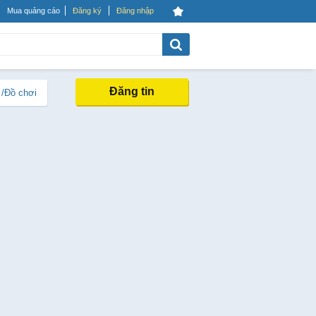
Mua quảng cáo
Đăng ký
Đăng nhập
Đăng tin
 /Đồ chơi