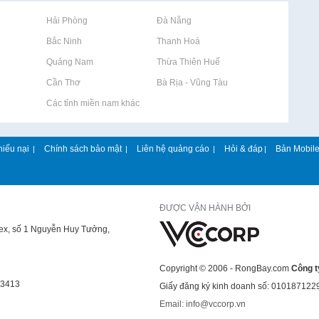
Rao vặt tại Hải Phòng
Rao vặt tại Đà Nẵng
Rao vặt tại Bắc Ninh
Rao vặt tại Thanh Hoá
Rao vặt tại Quảng Nam
Rao vặt tại Thừa Thiên Huế
Rao vặt tại Cần Thơ
Rao vặt tại Bà Rịa - Vũng Tàu
Rao vặt tại Các tỉnh miền nam khác
hiếu nại
Chính sách bảo mật
Liên hệ quảng cáo
Hỏi & đáp
Bản Mobil
|
|
|
|
ĐƯỢC VẬN HÀNH BỞI
lex, số 1 Nguyễn Huy Tưởng,
Copyright © 2006 - RongBay.com
Công t
43413
Giấy đăng ký kinh doanh số: 010187122
Email: info@vccorp.vn