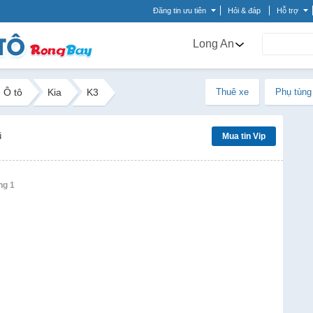
Đăng tin ưu tiên
Hỏi & đáp
Hỗ trợ
Long An
Ô tô
Kia
K3
Thuê xe
Phụ tùng
ũ
Mua tin Vip
ng 1