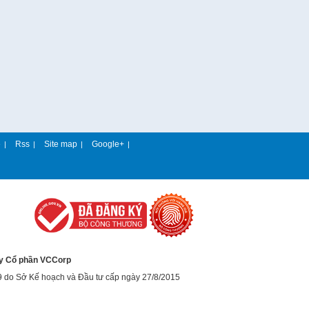
e
Rss
Site map
Google+
|
|
|
|
y Cổ phần VCCorp
9 do Sở Kế hoạch và Đầu tư cấp ngày 27/8/2015