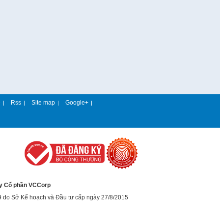
e
Rss
Site map
Google+
|
|
|
|
y Cổ phần VCCorp
9 do Sở Kế hoạch và Đầu tư cấp ngày 27/8/2015