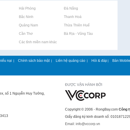
Rao vặt tại Hải Phòng
Rao vặt tại Đà Nẵng
Rao vặt tại Bắc Ninh
Rao vặt tại Thanh Hoá
Rao vặt tại Quảng Nam
Rao vặt tại Thừa Thiên Huế
Rao vặt tại Cần Thơ
Rao vặt tại Bà Rịa - Vũng Tàu
Rao vặt tại Các tỉnh miền nam khác
hiếu nại
Chính sách bảo mật
Liên hệ quảng cáo
Hỏi & đáp
Bản Mobil
|
|
|
|
ĐƯỢC VẬN HÀNH BỞI
lex, số 1 Nguyễn Huy Tưởng,
Copyright © 2006 - RongBay.com
Công t
43413
Giấy đăng ký kinh doanh số: 010187122
Email: info@vccorp.vn