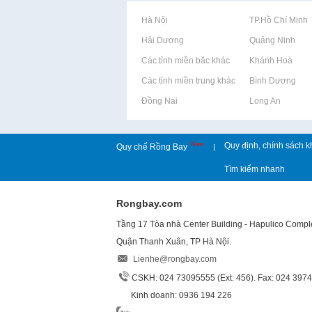
Rao vặt tại Hà Nội
Rao vặt tại TP.Hồ Chí Minh
Rao vặt tại Hải Dương
Rao vặt tại Quảng Ninh
Rao vặt tại Các tỉnh miền bắc khác
Rao vặt tại Khánh Hoà
Rao vặt tại Các tỉnh miền trung khác
Rao vặt tại Bình Dương
Rao vặt tại Đồng Nai
Rao vặt tại Long An
New
Quy định, chính sách k
Quy chế Rồng Bay
|
Tìm kiếm nhanh
Rongbay.com
Tầng 17 Tòa nhà Center Building - Hapulico Comp
Quận Thanh Xuân, TP Hà Nội.
Lienhe@rongbay.com
CSKH: 024 73095555 (Ext: 456). Fax: 024 397
Kinh doanh: 0936 194 226