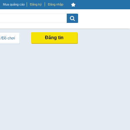
Mua quảng cáo
Đăng ký
Đăng nhập
Đăng tin
 /Đồ chơi