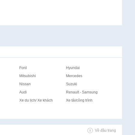
Ford
Hyundai
Mitsubishi
Mercedes
Nissan
Suzuki
Audi
Renault - Samsung
Xe du lịch/ Xe khách
Xe tải/công trình
Về đầu trang