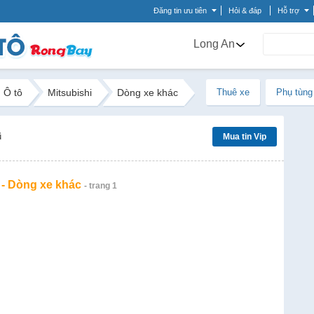
Đăng tin ưu tiên
Hỏi & đáp
Hỗ trợ
Long An
Ô tô
Mitsubishi
Dòng xe khác
Thuê xe
Phụ tùng
ũ
Mua tin Vip
 - Dòng xe khác
- trang 1