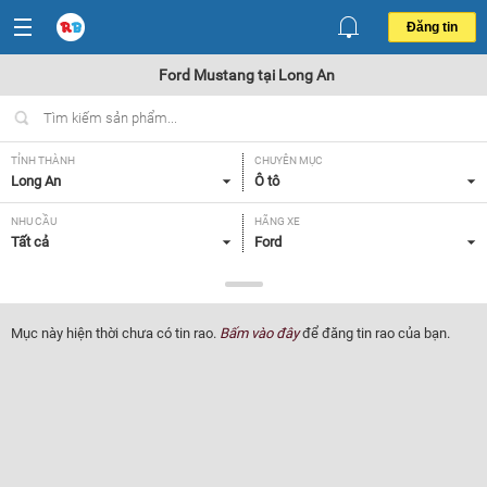
Đăng tin
Ford Mustang tại Long An
TỈNH THÀNH
CHUYÊN MỤC
Long An
Ô tô
NHU CẦU
HÃNG XE
Tất cả
Ford
DÒNG XE
NĂM SẢN XUẤT
Mustang
Tất cả
Mục này hiện thời chưa có tin rao.
Bấm vào đây
để đăng tin rao của bạn.
GIÁ XE
XUẤT XỨ
Tất cả
Tất cả
HỘP SỐ
Tất cả