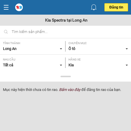
Đăng tin
Kia Spectra tại Long An
TỈNH THÀNH
CHUYÊN MỤC
Long An
Ô tô
NHU CẦU
HÃNG XE
Tất cả
Kia
DÒNG XE
NĂM SẢN XUẤT
Spectra
Tất cả
Mục này hiện thời chưa có tin rao.
Bấm vào đây
để đăng tin rao của bạn.
GIÁ XE
XUẤT XỨ
Tất cả
Tất cả
HỘP SỐ
Tất cả