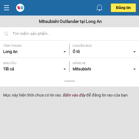
Đăng tin
Mitsubishi Outlander tại Long An
TỈNH THÀNH
CHUYÊN MỤC
Long An
Ô tô
NHU CẦU
HÃNG XE
Tất cả
Mitsubishi
DÒNG XE
NĂM SẢN XUẤT
Outlander
Tất cả
Mục này hiện thời chưa có tin rao.
Bấm vào đây
để đăng tin rao của bạn.
GIÁ XE
XUẤT XỨ
Tất cả
Tất cả
HỘP SỐ
Tất cả