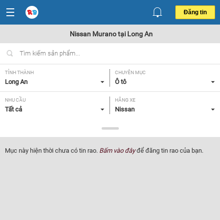
Đăng tin
Nissan Murano tại Long An
TỈNH THÀNH
CHUYÊN MỤC
Long An
Ô tô
NHU CẦU
HÃNG XE
Tất cả
Nissan
DÒNG XE
NĂM SẢN XUẤT
Murano
Tất cả
Mục này hiện thời chưa có tin rao.
Bấm vào đây
để đăng tin rao của bạn.
GIÁ XE
XUẤT XỨ
Tất cả
Tất cả
HỘP SỐ
Tất cả