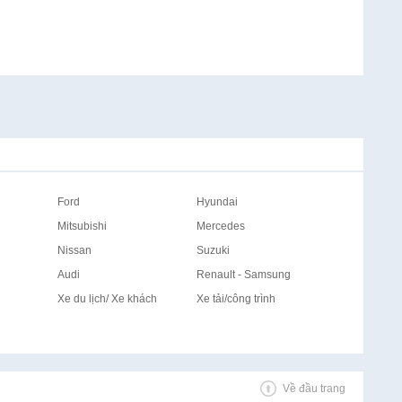
Ford
Hyundai
Mitsubishi
Mercedes
Nissan
Suzuki
Audi
Renault - Samsung
Xe du lịch/ Xe khách
Xe tải/công trình
Về đầu trang