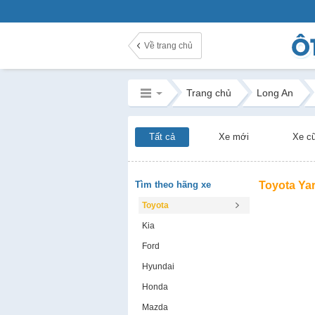
Về trang chủ
Trang chủ
Long An
Tất cả
Xe mới
Xe c
Tìm theo hãng xe
Toyota Yar
Toyota
Kia
Ford
Hyundai
Honda
Mazda