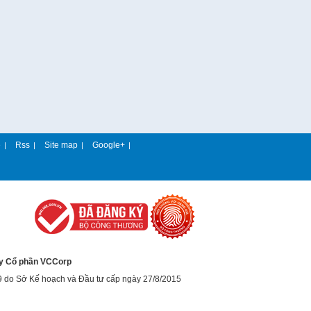
e
Rss
Site map
Google+
|
|
|
|
y Cổ phần VCCorp
9 do Sở Kế hoạch và Đầu tư cấp ngày 27/8/2015