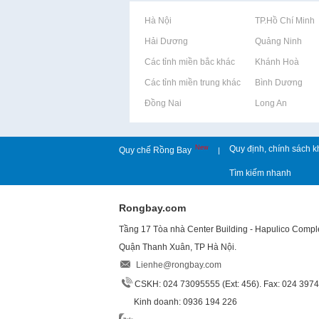
Rao vặt tại Hà Nội
Rao vặt tại TP.Hồ Chí Minh
Rao vặt tại Hải Dương
Rao vặt tại Quảng Ninh
Rao vặt tại Các tỉnh miền bắc khác
Rao vặt tại Khánh Hoà
Rao vặt tại Các tỉnh miền trung khác
Rao vặt tại Bình Dương
Rao vặt tại Đồng Nai
Rao vặt tại Long An
New
Quy định, chính sách k
Quy chế Rồng Bay
|
Tìm kiếm nhanh
Rongbay.com
Tầng 17 Tòa nhà Center Building - Hapulico Comp
Quận Thanh Xuân, TP Hà Nội.
Lienhe@rongbay.com
CSKH: 024 73095555 (Ext: 456). Fax: 024 397
Kinh doanh: 0936 194 226