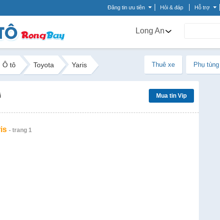
Đăng tin ưu tiên
Hỏi & đáp
Hỗ trợ
Long An
Ô tô
Toyota
Yaris
Thuê xe
Phụ tùng
ũ
Mua tin Vip
is
- trang 1