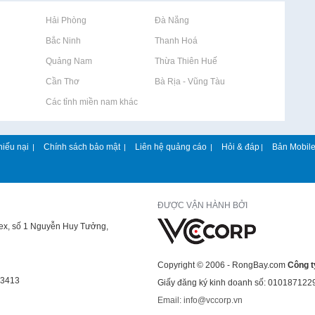
Rao vặt tại Hải Phòng
Rao vặt tại Đà Nẵng
Rao vặt tại Bắc Ninh
Rao vặt tại Thanh Hoá
Rao vặt tại Quảng Nam
Rao vặt tại Thừa Thiên Huế
Rao vặt tại Cần Thơ
Rao vặt tại Bà Rịa - Vũng Tàu
Rao vặt tại Các tỉnh miền nam khác
hiếu nại
Chính sách bảo mật
Liên hệ quảng cáo
Hỏi & đáp
Bản Mobil
|
|
|
|
ĐƯỢC VẬN HÀNH BỞI
lex, số 1 Nguyễn Huy Tưởng,
Copyright © 2006 - RongBay.com
Công t
43413
Giấy đăng ký kinh doanh số: 010187122
Email: info@vccorp.vn