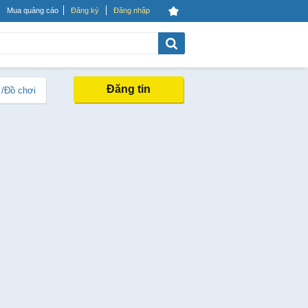
Mua quảng cáo
Đăng ký
Đăng nhập
Đăng tin
 /Đồ chơi