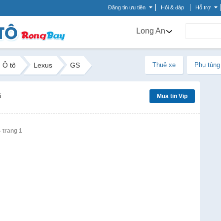
Đăng tin ưu tiên
Hỏi & đáp
Hỗ trợ
Long An
Ô tô
Lexus
GS
Thuê xe
Phụ tùng
ũ
Mua tin Vip
- trang 1