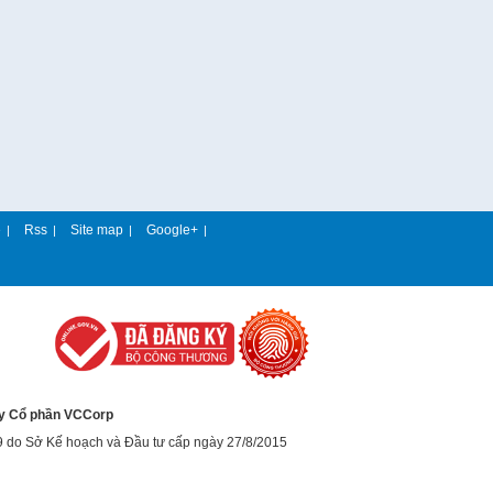
e
Rss
Site map
Google+
|
|
|
|
y Cổ phần VCCorp
9 do Sở Kế hoạch và Đầu tư cấp ngày 27/8/2015