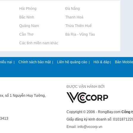
Rao vặt tại Hải Phòng
Rao vặt tại Đà Nẵng
Rao vặt tại Bắc Ninh
Rao vặt tại Thanh Hoá
Rao vặt tại Quảng Nam
Rao vặt tại Thừa Thiên Huế
Rao vặt tại Cần Thơ
Rao vặt tại Bà Rịa - Vũng Tàu
Rao vặt tại Các tỉnh miền nam khác
hiếu nại
Chính sách bảo mật
Liên hệ quảng cáo
Hỏi & đáp
Bản Mobil
|
|
|
|
ĐƯỢC VẬN HÀNH BỞI
lex, số 1 Nguyễn Huy Tưởng,
Copyright © 2006 - RongBay.com
Công t
43413
Giấy đăng ký kinh doanh số: 010187122
Email: info@vccorp.vn