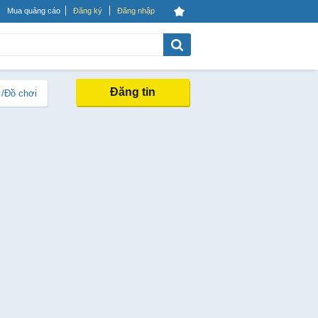
Mua quảng cáo
Đăng ký
Đăng nhập
Đăng tin
 /Đồ chơi