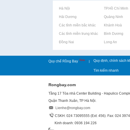
Rao vặt tại Hà Nội
Rao vặt tại TP.Hồ Chí Minh
Rao vặt tại Hải Dương
Rao vặt tại Quảng Ninh
Rao vặt tại Các tỉnh miền bắc khác
Rao vặt tại Khánh Hoà
Rao vặt tại Các tỉnh miền trung khác
Rao vặt tại Bình Dương
Rao vặt tại Đồng Nai
Rao vặt tại Long An
New
Quy định, chính sách k
Quy chế Rồng Bay
|
Tìm kiếm nhanh
Rongbay.com
Tầng 17 Tòa nhà Center Building - Hapulico Comp
Quận Thanh Xuân, TP Hà Nội.
Lienhe@rongbay.com
CSKH: 024 73095555 (Ext: 456). Fax: 024 397
Kinh doanh: 0936 194 226