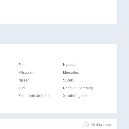
Ford
Hyundai
Mitsubishi
Mercedes
Nissan
Suzuki
Audi
Renault - Samsung
Xe du lịch/ Xe khách
Xe tải/công trình
Về đầu trang