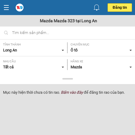
Đăng tin
Mazda Mazda 323 tại Long An
TỈNH THÀNH
CHUYÊN MỤC
Long An
Ô tô
NHU CẦU
HÃNG XE
Tất cả
Mazda
DÒNG XE
NĂM SẢN XUẤT
Mazda 323
Tất cả
Mục này hiện thời chưa có tin rao.
Bấm vào đây
để đăng tin rao của bạn.
GIÁ XE
XUẤT XỨ
Tất cả
Tất cả
HỘP SỐ
Tất cả