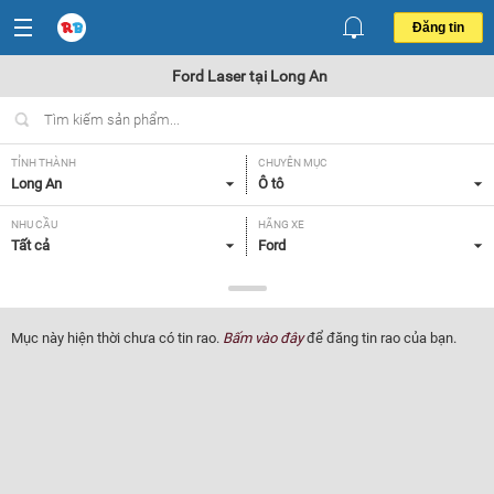
Đăng tin
Ford Laser tại Long An
TỈNH THÀNH
CHUYÊN MỤC
Long An
Ô tô
NHU CẦU
HÃNG XE
Tất cả
Ford
DÒNG XE
NĂM SẢN XUẤT
Laser
Tất cả
Mục này hiện thời chưa có tin rao.
Bấm vào đây
để đăng tin rao của bạn.
GIÁ XE
XUẤT XỨ
Tất cả
Tất cả
HỘP SỐ
Tất cả