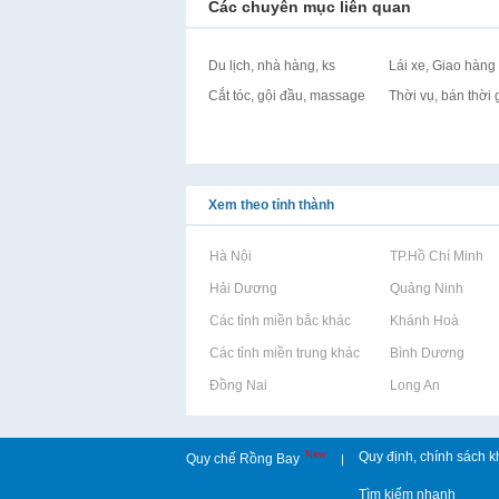
Các chuyên mục liên quan
Du lịch, nhà hàng, ks
Lái xe, Giao hàng
Cắt tóc, gội đầu, massage
Thời vụ, bán thời 
Xem theo tỉnh thành
Rao vặt tại Hà Nội
Rao vặt tại TP.Hồ Chí Minh
Rao vặt tại Hải Dương
Rao vặt tại Quảng Ninh
Rao vặt tại Các tỉnh miền bắc khác
Rao vặt tại Khánh Hoà
Rao vặt tại Các tỉnh miền trung khác
Rao vặt tại Bình Dương
Rao vặt tại Đồng Nai
Rao vặt tại Long An
New
Quy định, chính sách k
Quy chế Rồng Bay
|
Tìm kiếm nhanh