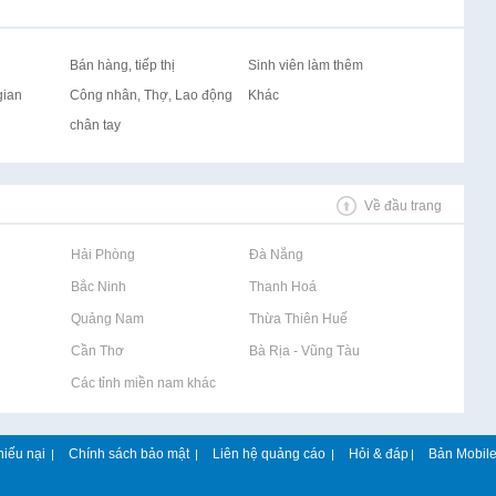
Bán hàng, tiếp thị
Sinh viên làm thêm
gian
Công nhân, Thợ, Lao động
Khác
chân tay
Về đầu trang
Rao vặt tại Hải Phòng
Rao vặt tại Đà Nẵng
Rao vặt tại Bắc Ninh
Rao vặt tại Thanh Hoá
Rao vặt tại Quảng Nam
Rao vặt tại Thừa Thiên Huế
Rao vặt tại Cần Thơ
Rao vặt tại Bà Rịa - Vũng Tàu
Rao vặt tại Các tỉnh miền nam khác
hiếu nại
Chính sách bảo mật
Liên hệ quảng cáo
Hỏi & đáp
Bản Mobil
|
|
|
|