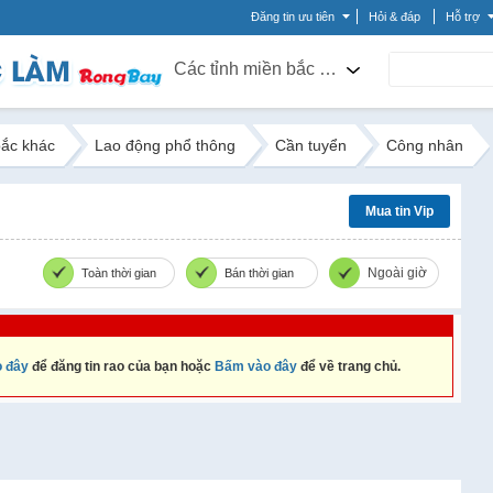
Đăng tin ưu tiên
Hỏi & đáp
Hỗ trợ
Các tỉnh miền bắc khác
bắc khác
Lao động phổ thông
Cần tuyển
Công nhân
Mua tin Vip
Ngoài giờ
Toàn thời gian
Bán thời gian
 đây
để đăng tin rao của bạn hoặc
Bấm vào đây
để về trang chủ.