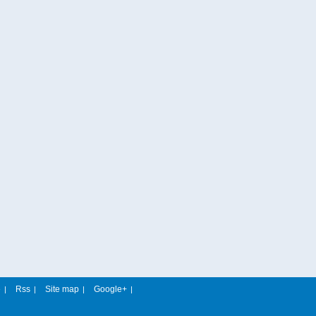
e
Rss
Site map
Google+
|
|
|
|