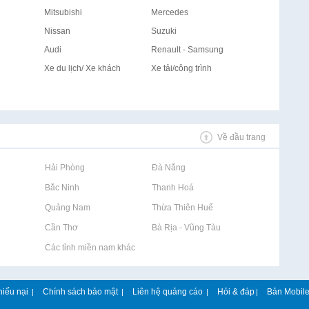
Mitsubishi
Mercedes
Nissan
Suzuki
Audi
Renault - Samsung
Xe du lịch/ Xe khách
Xe tải/công trình
Về đầu trang
Rao vặt tại Hải Phòng
Rao vặt tại Đà Nẵng
Rao vặt tại Bắc Ninh
Rao vặt tại Thanh Hoá
Rao vặt tại Quảng Nam
Rao vặt tại Thừa Thiên Huế
Rao vặt tại Cần Thơ
Rao vặt tại Bà Rịa - Vũng Tàu
Rao vặt tại Các tỉnh miền nam khác
hiếu nại
Chính sách bảo mật
Liên hệ quảng cáo
Hỏi & đáp
Bản Mobil
|
|
|
|