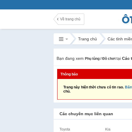
Về trang chủ
Trang chủ
Các tỉnh miề
Bạn đang xem
tại
Các 
Phụ tùng / Đồ chơi
Thông báo
Trang này hiện thời chưa có tin rao.
Bấm
chủ.
Các chuyên mục liên quan
Toyota
Kia