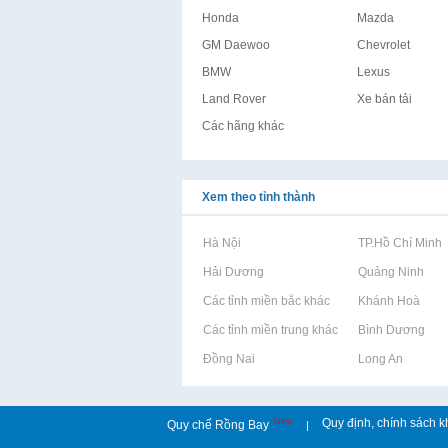
Honda
Mazda
GM Daewoo
Chevrolet
BMW
Lexus
Land Rover
Xe bán tải
Các hãng khác
Xem theo tỉnh thành
Rao vặt tại Hà Nội
Rao vặt tại TP.Hồ Chí Minh
Rao vặt tại Hải Dương
Rao vặt tại Quảng Ninh
Rao vặt tại Các tỉnh miền bắc khác
Rao vặt tại Khánh Hoà
Rao vặt tại Các tỉnh miền trung khác
Rao vặt tại Bình Dương
Rao vặt tại Đồng Nai
Rao vặt tại Long An
New
Quy định, chính sách k
Quy chế Rồng Bay
|