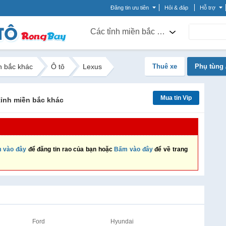
Đăng tin ưu tiên
Hỏi & đáp
Hỗ trợ
Các tỉnh miền bắc khác
n bắc khác
Ô tô
Lexus
Thuê xe
Phụ tùng 
Mua tin Vip
tỉnh miền bắc khác
 vào đây
để đăng tin rao của bạn hoặc
Bấm vào đây
để về trang
Ford
Hyundai