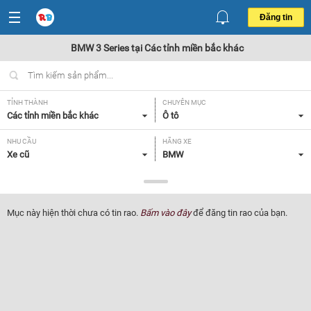
Đăng tin
BMW 3 Series tại Các tỉnh miền bắc khác
TỈNH THÀNH
CHUYÊN MỤC
Các tỉnh miền bắc khác
Ô tô
NHU CẦU
HÃNG XE
Xe cũ
BMW
DÒNG XE
NĂM SẢN XUẤT
3 Series
Tất cả
Mục này hiện thời chưa có tin rao.
Bấm vào đây
để đăng tin rao của bạn.
GIÁ XE
XUẤT XỨ
Tất cả
Tất cả
HỘP SỐ
Tất cả