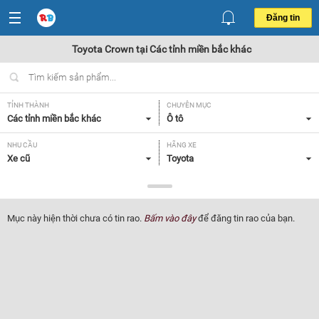
Đăng tin
Toyota Crown tại Các tỉnh miền bắc khác
TỈNH THÀNH
CHUYÊN MỤC
Các tỉnh miền bắc khác
Ô tô
NHU CẦU
HÃNG XE
Xe cũ
Toyota
DÒNG XE
NĂM SẢN XUẤT
Crown
Tất cả
Mục này hiện thời chưa có tin rao.
Bấm vào đây
để đăng tin rao của bạn.
GIÁ XE
XUẤT XỨ
Tất cả
Tất cả
HỘP SỐ
Tất cả