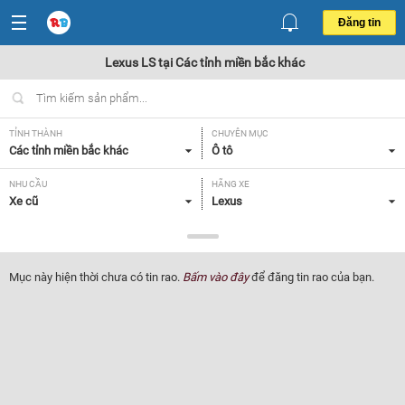
Đăng tin
Lexus LS tại Các tỉnh miền bắc khác
TỈNH THÀNH
CHUYÊN MỤC
Các tỉnh miền bắc khác
Ô tô
NHU CẦU
HÃNG XE
Xe cũ
Lexus
DÒNG XE
NĂM SẢN XUẤT
LS
Tất cả
Mục này hiện thời chưa có tin rao.
Bấm vào đây
để đăng tin rao của bạn.
GIÁ XE
XUẤT XỨ
Tất cả
Tất cả
HỘP SỐ
Tất cả