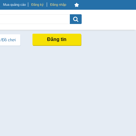
Mua quảng cáo
Đăng ký
Đăng nhập
Đăng tin
 /Đồ chơi