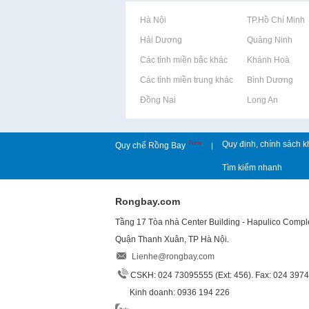
Rao vặt tại Hà Nội
Rao vặt tại TP.Hồ Chí Minh
Rao vặt tại Hải Dương
Rao vặt tại Quảng Ninh
Rao vặt tại Các tỉnh miền bắc khác
Rao vặt tại Khánh Hoà
Rao vặt tại Các tỉnh miền trung khác
Rao vặt tại Bình Dương
Rao vặt tại Đồng Nai
Rao vặt tại Long An
New
Quy định, chính sách k
Quy chế Rồng Bay
|
Tìm kiếm nhanh
Rongbay.com
Tầng 17 Tòa nhà Center Building - Hapulico Comp
Quận Thanh Xuân, TP Hà Nội.
Lienhe@rongbay.com
CSKH: 024 73095555 (Ext: 456). Fax: 024 397
Kinh doanh: 0936 194 226