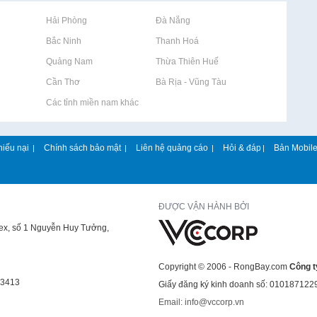
Rao vặt tại Hải Phòng
Rao vặt tại Đà Nẵng
Rao vặt tại Bắc Ninh
Rao vặt tại Thanh Hoá
Rao vặt tại Quảng Nam
Rao vặt tại Thừa Thiên Huế
Rao vặt tại Cần Thơ
Rao vặt tại Bà Rịa - Vũng Tàu
Rao vặt tại Các tỉnh miền nam khác
hiếu nại
Chính sách bảo mật
Liên hệ quảng cáo
Hỏi & đáp
Bản Mobil
|
|
|
|
ĐƯỢC VẬN HÀNH BỞI
lex, số 1 Nguyễn Huy Tưởng,
Copyright © 2006 - RongBay.com
Công t
43413
Giấy đăng ký kinh doanh số: 010187122
Email: info@vccorp.vn