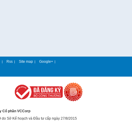
e
Rss
Site map
Google+
|
|
|
|
y Cổ phần VCCorp
9 do Sở Kế hoạch và Đầu tư cấp ngày 27/8/2015