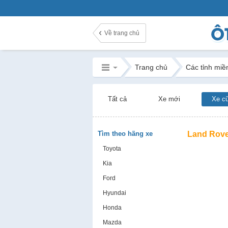
Về trang chủ
Trang chủ
Các tỉnh miề
Tất cả
Xe mới
Xe c
Tìm theo hãng xe
Land Rove
Toyota
Kia
Ford
Hyundai
Honda
Mazda