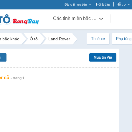
Đăng tin ưu tiên
Hỏi & đáp
Hỗ trợ
Các tỉnh miền bắc khác
n bắc khác
Ô tô
Land Rover
Thuê xe
Phụ tùng
ũ
Mua tin Vip
r cũ
- trang 1