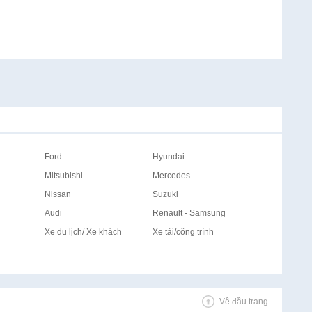
Ford
Hyundai
Mitsubishi
Mercedes
Nissan
Suzuki
Audi
Renault - Samsung
Xe du lịch/ Xe khách
Xe tải/công trình
Về đầu trang