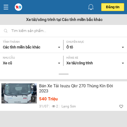
Đăng tin
Xe tải/công trình tại Các tỉnh miền bắc khác
TỈNH THÀNH
CHUYÊN MỤC
Các tỉnh miền bắc khác
Ô tô
NHU CẦU
HÃNG XE
Xe cũ
Xe tải/công trình
DÒNG XE
NĂM SẢN XUẤT
Tất cả
Tất cả
Bán Xe Tải Isuzu Qkr 270 Thùng Kín Đời
GIÁ XE
XUẤT XỨ
2023
Tất cả
Tất cả
540 Triệu
7
HỘP SỐ
31/07
2
Lạng Sơn
Tất cả