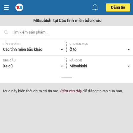
Đăng tin
Mitsubishi tại Các tỉnh miền bắc khác
TỈNH THÀNH
CHUYÊN MỤC
Các tỉnh miền bắc khác
Ô tô
NHU CẦU
HÃNG XE
Xe cũ
Mitsubishi
DÒNG XE
NĂM SẢN XUẤT
Tất cả
Tất cả
Mục này hiện thời chưa có tin rao.
Bấm vào đây
để đăng tin rao của bạn.
GIÁ XE
XUẤT XỨ
Tất cả
Tất cả
HỘP SỐ
Tất cả