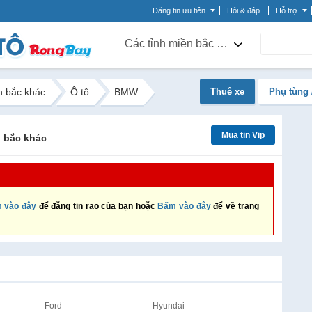
Đăng tin ưu tiên
Hỏi & đáp
Hỗ trợ
Các tỉnh miền bắc khác
n bắc khác
Ô tô
BMW
Thuê xe
Phụ tùng 
Mua tin Vip
n bắc khác
 vào đây
để đăng tin rao của bạn hoặc
Bấm vào đây
để về trang
Ford
Hyundai