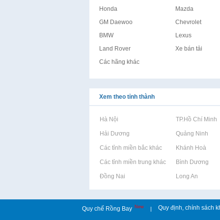
Honda
Mazda
GM Daewoo
Chevrolet
BMW
Lexus
Land Rover
Xe bán tải
Các hãng khác
Xem theo tỉnh thành
Rao vặt tại Hà Nội
Rao vặt tại TP.Hồ Chí Minh
Rao vặt tại Hải Dương
Rao vặt tại Quảng Ninh
Rao vặt tại Các tỉnh miền bắc khác
Rao vặt tại Khánh Hoà
Rao vặt tại Các tỉnh miền trung khác
Rao vặt tại Bình Dương
Rao vặt tại Đồng Nai
Rao vặt tại Long An
New
Quy định, chính sách k
Quy chế Rồng Bay
|