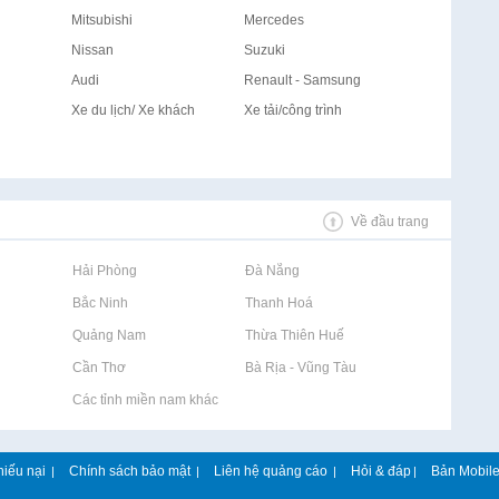
Mitsubishi
Mercedes
Nissan
Suzuki
Audi
Renault - Samsung
Xe du lịch/ Xe khách
Xe tải/công trình
Về đầu trang
Rao vặt tại Hải Phòng
Rao vặt tại Đà Nẵng
Rao vặt tại Bắc Ninh
Rao vặt tại Thanh Hoá
Rao vặt tại Quảng Nam
Rao vặt tại Thừa Thiên Huế
Rao vặt tại Cần Thơ
Rao vặt tại Bà Rịa - Vũng Tàu
Rao vặt tại Các tỉnh miền nam khác
hiếu nại
Chính sách bảo mật
Liên hệ quảng cáo
Hỏi & đáp
Bản Mobil
|
|
|
|