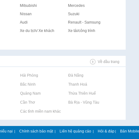
Mitsubishi
Mercedes
Nissan
Suzuki
Audi
Renault - Samsung
Xe du lịch/ Xe khách
Xe tải/công trình
Về đầu trang
Rao vặt tại Hải Phòng
Rao vặt tại Đà Nẵng
Rao vặt tại Bắc Ninh
Rao vặt tại Thanh Hoá
Rao vặt tại Quảng Nam
Rao vặt tại Thừa Thiên Huế
Rao vặt tại Cần Thơ
Rao vặt tại Bà Rịa - Vũng Tàu
Rao vặt tại Các tỉnh miền nam khác
hiếu nại
Chính sách bảo mật
Liên hệ quảng cáo
Hỏi & đáp
Bản Mobil
|
|
|
|