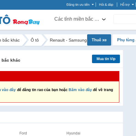
Đăng tin ưu tiên
Hỏi & đáp
Hỗ trợ
Các tỉnh miền bắc khác
n bắc khác
Ô tô
Renault - Samsung
Thuê xe
Phụ tùng 
Mua tin Vip
n bắc khác
 vào đây
để đăng tin rao của bạn hoặc
Bấm vào đây
để về trang
Ford
Hyundai