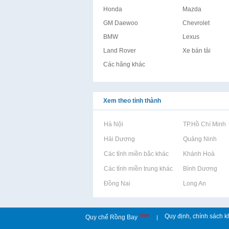
Honda
Mazda
GM Daewoo
Chevrolet
BMW
Lexus
Land Rover
Xe bán tải
Các hãng khác
Xem theo tỉnh thành
Rao vặt tại Hà Nội
Rao vặt tại TP.Hồ Chí Minh
Rao vặt tại Hải Dương
Rao vặt tại Quảng Ninh
Rao vặt tại Các tỉnh miền bắc khác
Rao vặt tại Khánh Hoà
Rao vặt tại Các tỉnh miền trung khác
Rao vặt tại Bình Dương
Rao vặt tại Đồng Nai
Rao vặt tại Long An
New
Quy định, chính sách k
Quy chế Rồng Bay
|