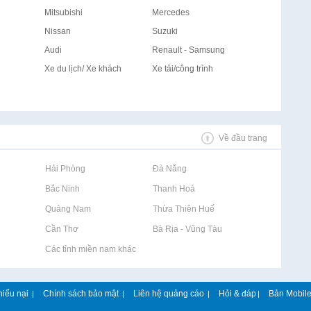
Mitsubishi
Mercedes
Nissan
Suzuki
Audi
Renault - Samsung
Xe du lịch/ Xe khách
Xe tải/công trình
Về đầu trang
Rao vặt tại Hải Phòng
Rao vặt tại Đà Nẵng
Rao vặt tại Bắc Ninh
Rao vặt tại Thanh Hoá
Rao vặt tại Quảng Nam
Rao vặt tại Thừa Thiên Huế
Rao vặt tại Cần Thơ
Rao vặt tại Bà Rịa - Vũng Tàu
Rao vặt tại Các tỉnh miền nam khác
hiếu nại
Chính sách bảo mật
Liên hệ quảng cáo
Hỏi & đáp
Bản Mobil
|
|
|
|