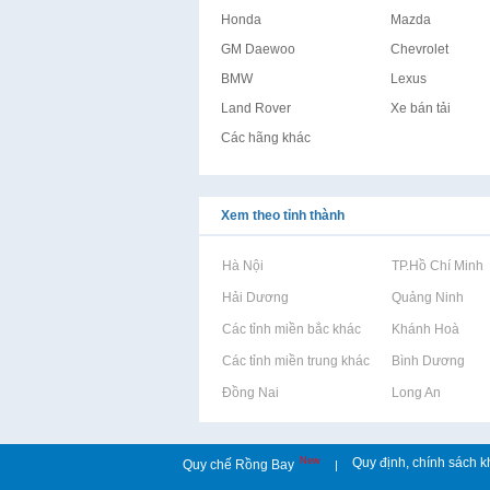
Honda
Mazda
GM Daewoo
Chevrolet
BMW
Lexus
Land Rover
Xe bán tải
Các hãng khác
Xem theo tỉnh thành
Rao vặt tại Hà Nội
Rao vặt tại TP.Hồ Chí Minh
Rao vặt tại Hải Dương
Rao vặt tại Quảng Ninh
Rao vặt tại Các tỉnh miền bắc khác
Rao vặt tại Khánh Hoà
Rao vặt tại Các tỉnh miền trung khác
Rao vặt tại Bình Dương
Rao vặt tại Đồng Nai
Rao vặt tại Long An
New
Quy định, chính sách k
Quy chế Rồng Bay
|