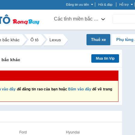
Đăng tin ưu tiên
Hỏi & đáp
Hỗ trợ
Các tỉnh miền bắc khác
n bắc khác
Ô tô
Lexus
Thuê xe
Phụ tùng 
Mua tin Vip
n bắc khác
 vào đây
để đăng tin rao của bạn hoặc
Bấm vào đây
để về trang
Ford
Hyundai